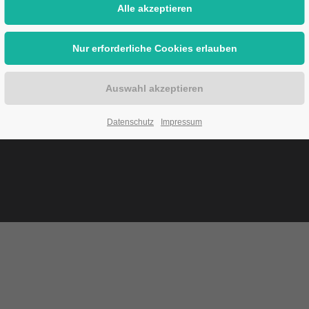
es
Sicherheit
e
ierung
orische Informationen
ensanlagen-Informationsblatt
em. §§ 2a
Datenschutz
Impressum