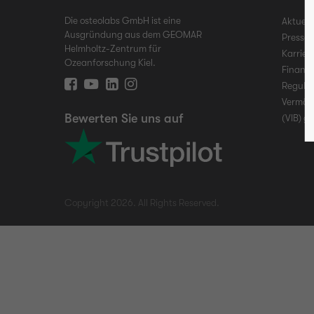
Die osteolabs GmbH ist eine
Aktuell
Ausgründung aus dem GEOMAR
Presse
Helmholtz-Zentrum für
Karrier
Ozeanforschung Kiel.
Finanz
Regulat
Vermög
Bewerten Sie uns auf
(VIB) g
Copyright 2026. All Rights Reserved.