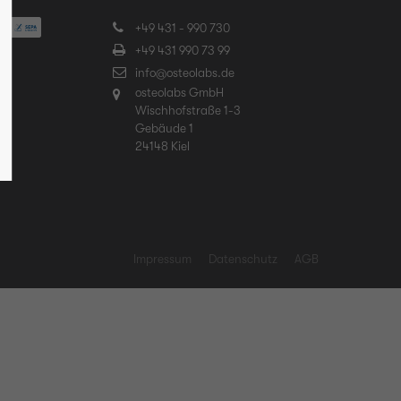
+49 431 - 990 730
+49 431 990 73 99
info@osteolabs.de
osteolabs GmbH
Wischhofstraße 1-3
Gebäude 1
24148 Kiel
Impressum
Datenschutz
AGB