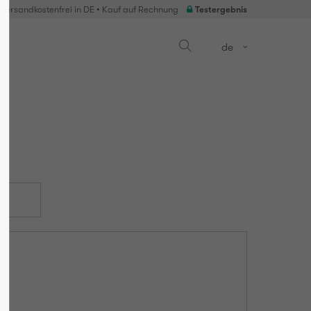
 Versandkostenfrei in DE • Kauf auf Rechnung
Testergebnis
de