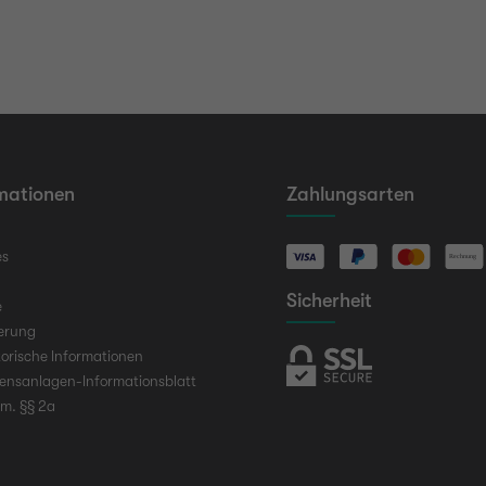
mationen
Zahlungsarten
es
Sicherheit
e
ierung
orische Informationen
ensanlagen-Informationsblatt
em. §§ 2a