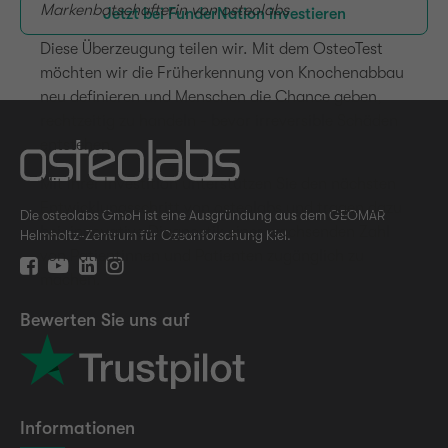
Markenbotschafterin von osteolabs
Jetzt bei FunderNation investieren
Diese Überzeugung teilen wir. Mit dem OsteoTest
möchten wir die Früherkennung von Knochenabbau
neu definieren und Menschen die Chance geben,
rechtzeitig zu handeln - bevor irreversible Schäden
entstehen.
Mit Ihrer Investition unterstützen Sie den nächsten
Entwicklungsschritt von osteolabs und tragen dazu
Die osteolabs GmbH ist eine Ausgründung aus dem GEOMAR
bei, innovative Diagnostik einer wachsenden Zahl
Helmholtz-Zentrum für Ozeanforschung Kiel.
von Patientinnen und Patienten zugänglich zu
machen.
Bewerten Sie uns auf
Informationen