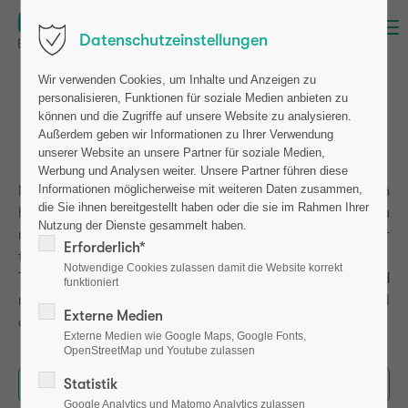
Menu
Datenschutzeinstellungen
Wir verwenden Cookies, um Inhalte und Anzeigen zu
personalisieren, Funktionen für soziale Medien anbieten zu
Investieren Sie in die Zukunft
können und die Zugriffe auf unsere Website zu analysieren.
Außerdem geben wir Informationen zu Ihrer Verwendung
der Knochendiagnostik
unserer Website an unsere Partner für soziale Medien,
Werbung und Analysen weiter. Unsere Partner führen diese
Informationen möglicherweise mit weiteren Daten zusammen,
Mit unserer Technologie wollen wir die Diagnostik von
die Sie ihnen bereitgestellt haben oder die sie im Rahmen Ihrer
Knochenerkrankungen nachhaltig verändern. Dazu
Nutzung der Dienste gesammelt haben.
nutzen wir unsere patentierte Biomarker-Technologie zur
Erforderlich*
frühzeitigen osteoporotischen Risikoabschätzung und
Notwendige Cookies zulassen damit die Website korrekt
Therapiekontrolle - entwickelt aus Spitzenforschung und
funktioniert
mit internationalem Wachstumspotenzial. Werden Sie Teil
Externe Medien
dieser Entwicklung.
Externe Medien wie Google Maps, Google Fonts,
OpenStreetMap und Youtube zulassen
Statistik
Jetzt bei FunderNation investieren
Google Analytics und Matomo Analytics zulassen