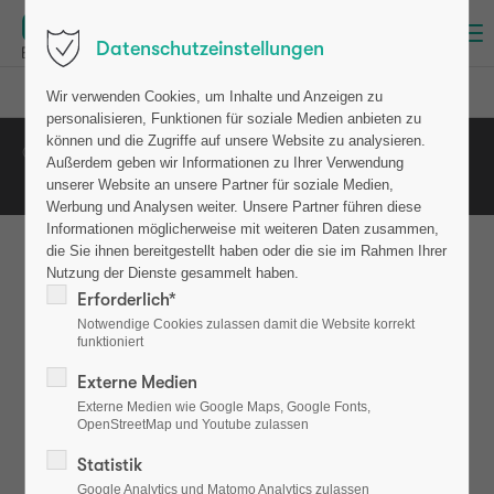
Menu
Datenschutzeinstellungen
Login
osteotest
Patienten (Test)
Videosprechstunde
Wir verwenden Cookies, um Inhalte und Anzeigen zu
Benutzername
personalisieren, Funktionen für soziale Medien anbieten zu
können und die Zugriffe auf unsere Website zu analysieren.
Copyright 2026. All Rights Reserved.
Impressum
Außerdem geben wir Informationen zu Ihrer Verwendung
Datenschutz
AGB
unserer Website an unsere Partner für soziale Medien,
Passwort
Werbung und Analysen weiter. Unsere Partner führen diese
Informationen möglicherweise mit weiteren Daten zusammen,
die Sie ihnen bereitgestellt haben oder die sie im Rahmen Ihrer
Nutzung der Dienste gesammelt haben.
Erforderlich*
Anmelden
Notwendige Cookies zulassen damit die Website korrekt
funktioniert
Register
|
Lost your password?
Externe Medien
Externe Medien wie Google Maps, Google Fonts,
Support
OpenStreetMap und Youtube zulassen
Lorem ipsum dolor sit amet:
Statistik
Google Analytics und Matomo Analytics zulassen