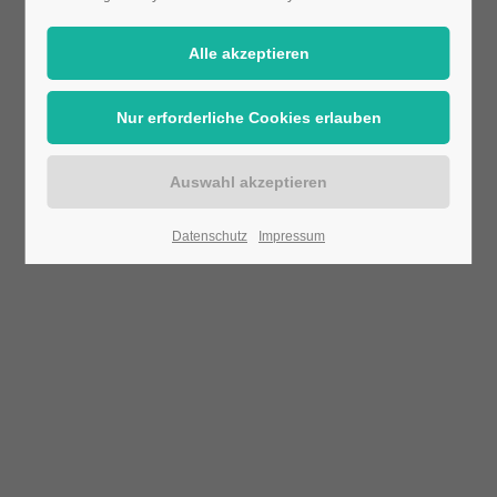
24h
/ 365days
We offer support for our customers
Mon - Fri 8:00am - 5:00pm
(GMT +1)
Datenschutz
Impressum
Get in touch
Cybersteel Inc.
376-293 City Road, Suite 600
San Francisco, CA 94102
Have any questions?
+44 1234 567 890