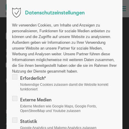
Menu
Datenschutzeinstellungen
Wir verwenden Cookies, um Inhalte und Anzeigen zu
personalisieren, Funktionen für soziale Medien anbieten zu
können und die Zugriffe auf unsere Website zu analysieren.
Außerdem geben wir Informationen zu Ihrer Verwendung
unserer Website an unsere Partner für soziale Medien,
Die osteolabs GmbH ist eine Ausgründung aus dem GEOMAR
Werbung und Analysen weiter. Unsere Partner führen diese
Helmholtz-Zentrum für Ozeanforschung Kiel.
Informationen möglicherweise mit weiteren Daten zusammen,
die Sie ihnen bereitgestellt haben oder die sie im Rahmen Ihrer
Nutzung der Dienste gesammelt haben.
Erforderlich*
Bewerten Sie uns auf
Notwendige Cookies zulassen damit die Website korrekt
funktioniert
Externe Medien
Externe Medien wie Google Maps, Google Fonts,
OpenStreetMap und Youtube zulassen
Informationen
Statistik
Aktuelles
Google Analytics und Matomo Analytics zulassen