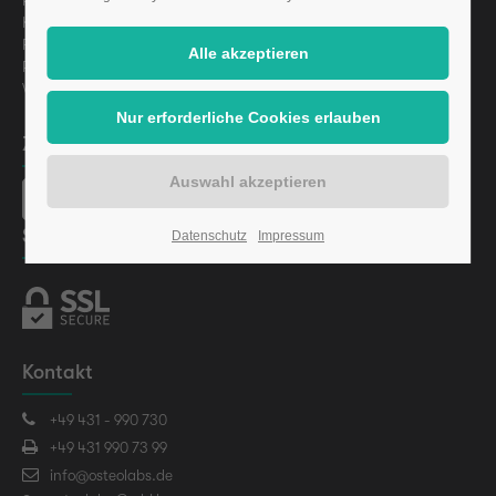
Presse
Karriere
Finanzierung
Regulatorische Informationen
Vermögensanlagen-Informationsblatt (VIB) gem. §§ 2a
Zahlungsarten
Sicherheit
Datenschutz
Impressum
Kontakt
+49 431 - 990 730
+49 431 990 73 99
info@osteolabs.de