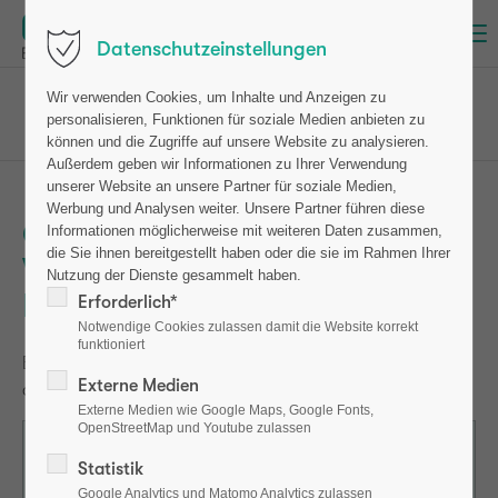
Menu
Datenschutzeinstellungen
osteotest
Wir verwenden Cookies, um Inhalte und Anzeigen zu
personalisieren, Funktionen für soziale Medien anbieten zu
Formular zur Selbstauskunft Beratungsgespräch
können und die Zugriffe auf unsere Website zu analysieren.
Außerdem geben wir Informationen zu Ihrer Verwendung
unserer Website an unsere Partner für soziale Medien,
Werbung und Analysen weiter. Unsere Partner führen diese
Online-Fragebogen zur
Informationen möglicherweise mit weiteren Daten zusammen,
die Sie ihnen bereitgestellt haben oder die sie im Rahmen Ihrer
Vorbereitung auf das
Nutzung der Dienste gesammelt haben.
Beratungsgespräch
Erforderlich*
Notwendige Cookies zulassen damit die Website korrekt
funktioniert
Bitte füllen Sie den Online-Fragebogen vollständig aus,
Externe Medien
da er als Grundlage für das Beratungsgespräch dient.
Externe Medien wie Google Maps, Google Fonts,
OpenStreetMap und Youtube zulassen
Vorname
Statistik
Google Analytics und Matomo Analytics zulassen