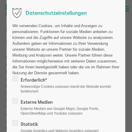
Menu
Datenschutzeinstellungen
Wir verwenden Cookies, um Inhalte und Anzeigen zu
Français
/
Italiano
personalisieren, Funktionen für soziale Medien anbieten zu
können und die Zugriffe auf unsere Website zu analysieren.
Datenschutzerklärung
Außerdem geben wir Informationen zu Ihrer Verwendung
unserer Website an unsere Partner für soziale Medien,
Werbung und Analysen weiter. Unsere Partner führen diese
Wir freuen uns sehr über Ihr Interesse an unserem
Informationen möglicherweise mit weiteren Daten zusammen,
Unternehmen. Datenschutz hat für uns einen besonders
die Sie ihnen bereitgestellt haben oder die sie im Rahmen Ihrer
hohen Stellenwert. Eine Nutzung der Internetseiten ist
Nutzung der Dienste gesammelt haben.
grundsätzlich ohne jede Angabe personenbezogener
Erforderlich*
Daten möglich. Sofern eine betroffene Person besondere
Notwendige Cookies zulassen damit die Website korrekt
funktioniert
Services unseres Unternehmens über unsere Internetseite
in Anspruch nehmen möchte, könnte jedoch eine
Externe Medien
Verarbeitung personenbezogener Daten erforderlich
Externe Medien wie Google Maps, Google Fonts,
OpenStreetMap und Youtube zulassen
werden. Ist die Verarbeitung personenbezogener Daten
erforderlich und besteht für eine solche Verarbeitung
Statistik
keine gesetzliche Grundlage, holen wir generell eine
Google Analytics und Matomo Analytics zulassen