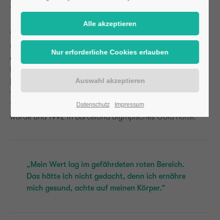
Therapie hoch ist.
"Osteoporose? Da denken alle sofort an alte Menschen",
sagt Heike Henkel (57), "Aber die Erkrankung, bei der sich
die Knochen abbauen, trifft leider auch schon viele
Menschen viel früher. Sie selbst hat gerade den OsteoTest
| home ausprobiert. Mit einem überraschenden Ergebnis
für die ehemalige Leistungssportlerin im Hochsprung, die
1990 Europameisterin, im Jahr darauf Weltmeisterin
Datenschutz
Impressum
wurde und 1992 in Barcelona olympisches Gold holte.
„Mein Wert lag im gefährdeten roten Bereich.
Das hätte ich nicht gedacht, denn ich ernähre
mich gesund, achte auf meinen Körper.“