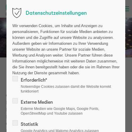
Menu
Datenschutzeinstellungen
Wir verwenden Cookies, um Inhalte und Anzeigen zu
„Osteoporose ist ein Thema
personalisieren, Funktionen für soziale Medien anbieten zu
für uns alle - selbst für mich
als ehemalige Leistungssportlerin.“
können und die Zugriffe auf unsere Website zu analysieren.
Außerdem geben wir Informationen zu Ihrer Verwendung
unserer Website an unsere Partner für soziale Medien,
Werbung und Analysen weiter. Unsere Partner führen diese
Informationen möglicherweise mit weiteren Daten zusammen,
die Sie ihnen bereitgestellt haben oder die sie im Rahmen Ihrer
Olympiasiegerin Heike Henkel
Nutzung der Dienste gesammelt haben.
berichtet über ihre Diagnose
Erforderlich*
Notwendige Cookies zulassen damit die Website korrekt
funktioniert
Osteoporose ist eine Erkrankung, bei der es zum
Externe Medien
Knochenabbau kommt. Da der Knochenschwund zu
Externe Medien wie Google Maps, Google Fonts,
Beginn keine Beschwerden verursacht, wird die Krankheit
OpenStreetMap und Youtube zulassen
häufig erst im fortgeschrittenen Stadium erkannt. Der
OsteoTest gibt frühestmöglich Hinweise auf diese
Statistik
Krankheit – wenn die Chance auf eine erfolgreiche
Google Analytics und Matomo Analytics zulassen